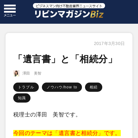
2017年3月30日
「遺言書」と「相続分」
澤田 美智
トラブル
ノウハウ/how to
相続
知識
税理士の澤田 美智です。
今回のテーマは「遺言書と相続分」です。