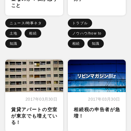
こと
ニュース/時事ネタ
トラブル
土地
相続
ノウハウ/how to
知識
相続
知識
2017年03月30日
2017年03月30日
賃貸アパートの空室
相続税の申告者が急
が東京でも増えてい
増！
る！