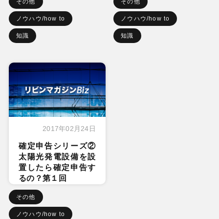
その他
その他
ノウハウ/how to
ノウハウ/how to
知識
知識
2017年02月24日
確定申告シリーズ②
太陽光発電設備を設
置したら確定申告す
るの？第１回
その他
ノウハウ/how to