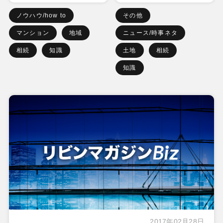
ノウハウ/how to
その他
マンション
地域
ニュース/時事ネタ
相続
知識
土地
相続
知識
2017年02月28日