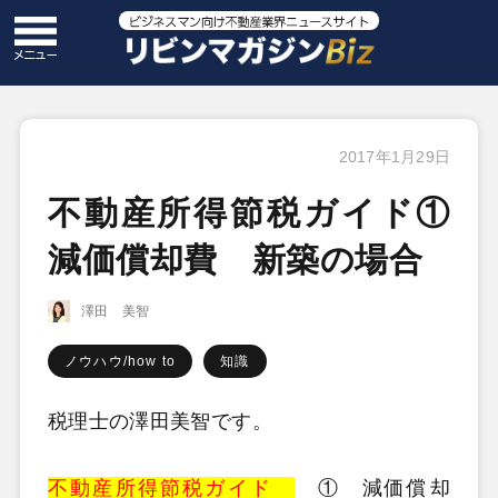
2017年1月29日
不動産所得節税ガイド①
減価償却費 新築の場合
澤田 美智
ノウハウ/how to
知識
税理士の澤田美智です。
不動産所得節税ガイド
① 減価償却