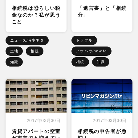
相続税は恐ろしい税
「遺言書」と「相続
金なのか？私が思う
分」
こと
ニュース/時事ネタ
トラブル
土地
相続
ノウハウ/how to
知識
相続
知識
2017年03月30日
2017年03月30日
賃貸アパートの空室
相続税の申告者が急