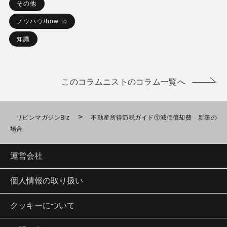
その他
ノウハウ/how to
知識
このコラムニストのコラム一覧へ
>
リビンマガジンBiz
不動産所得節税ガイド①減価償却費 新築の
場合
運営会社
個人情報の取り扱い
クッキーについて