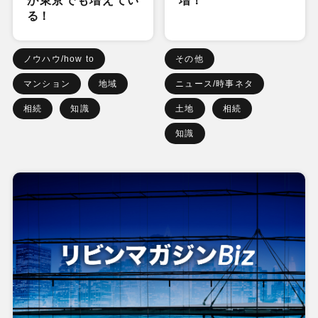
が東京でも増えてい
増！
る！
ノウハウ/how to
その他
マンション
地域
ニュース/時事ネタ
相続
知識
土地
相続
知識