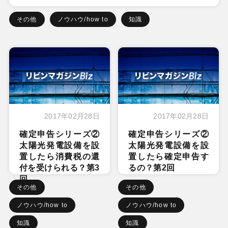
その他
ノウハウ/how to
知識
2017年02月28日
2017年02月28日
確定申告シリーズ②
確定申告シリーズ②
太陽光発電設備を設
太陽光発電設備を設
置したら消費税の還
置したら確定申告す
付を受けられる？第3
るの？第2回
回
その他
その他
ノウハウ/how to
ノウハウ/how to
知識
知識