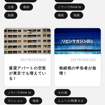
土地
相続
ノウハウ/how to
知識
相続
知識
2017年03月30日
2017年03月30日
賃貸アパートの空室
相続税の申告者が急
が東京でも増えてい
増！
る！
ノウハウ/how to
その他
マンション
地域
ニュース/時事ネタ