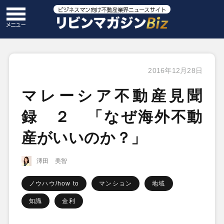
2016年12月28日
マレーシア不動産見聞
録 ２ 「なぜ海外不動
産がいいのか？」
澤田 美智
ノウハウ/how to
マンション
地域
知識
金利