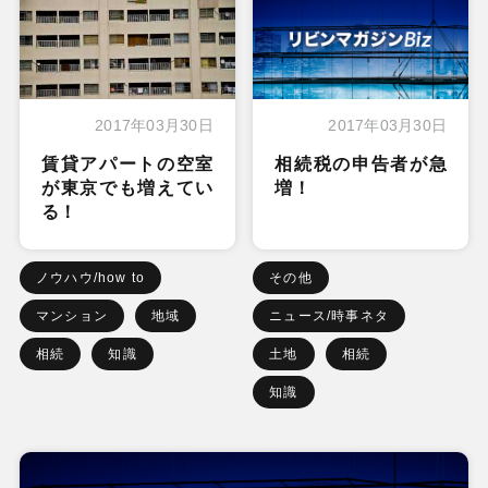
2017年03月30日
2017年03月30日
賃貸アパートの空室
相続税の申告者が急
が東京でも増えてい
増！
る！
ノウハウ/how to
その他
マンション
地域
ニュース/時事ネタ
相続
知識
土地
相続
知識