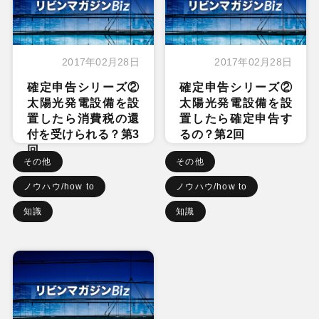
2017年02月28日
2017年02月28日
確定申告シリーズ②
確定申告シリーズ②
太陽光発電設備を設
太陽光発電設備を設
置したら消費税の還
置したら確定申告す
付を受けられる？第3
るの？第2回
回
その他
その他
ノウハウ/how to
ノウハウ/how to
知識
知識