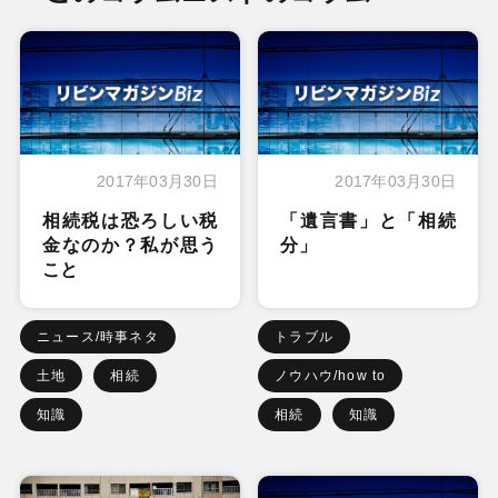
2017年03月30日
2017年03月30日
相続税は恐ろしい税
「遺言書」と「相続
金なのか？私が思う
分」
こと
ニュース/時事ネタ
トラブル
土地
相続
ノウハウ/how to
知識
相続
知識