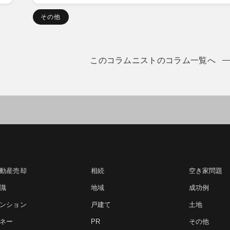
その他
このコラムニストのコラム一覧へ
動産売却
相続
空き家問題
識
地域
成功例
ンション
戸建て
土地
ネー
PR
その他