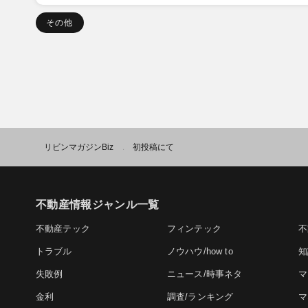
その他
リビンマガジンBiz
初投稿にて
>
不動産情報ジャンル一覧
不動産テック
フィンテック
不
トラブル
ノウハウ/how to
知
失敗例
ニュース/時事ネタ
マ
金利
調査/ランキング
マ