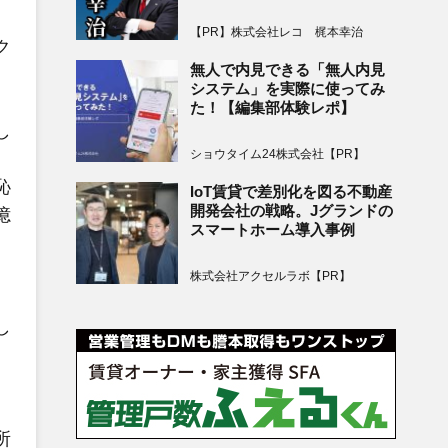
【PR】株式会社レコ 梶本幸治
ク
無人で内見できる「無人内見
システム」を実際に使ってみ
た！【編集部体験レポ】
し
ショウタイム24株式会社【PR】
恥
IoT賃貸で差別化を図る不動産
開発会社の戦略。Jグランドの
憶
スマートホーム導入事例
株式会社アクセルラボ【PR】
し
所