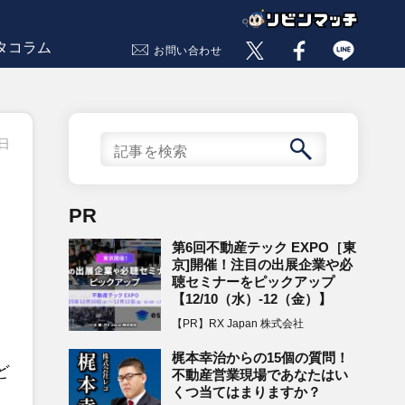
タコラム
お問い合わせ
0日
PR
第6回不動産テック EXPO［東
京]開催！注目の出展企業や必
聴セミナーをピックアップ
【12/10（水）-12（金）】
【PR】RX Japan 株式会社
梶本幸治からの15個の質問！
ど
不動産営業現場であなたはい
くつ当てはまりますか？