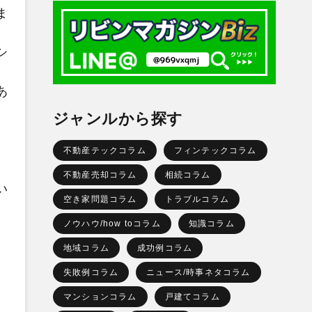
ま
シ
あ
ジャンルから探す
不動産テックコラム
フィンテックコラム
不動産売却コラム
相続コラム
い
空き家問題コラム
トラブルコラム
。
ノウハウ/how toコラム
知識コラム
地域コラム
成功例コラム
失敗例コラム
ニュース/時事ネタコラム
マンションコラム
戸建てコラム