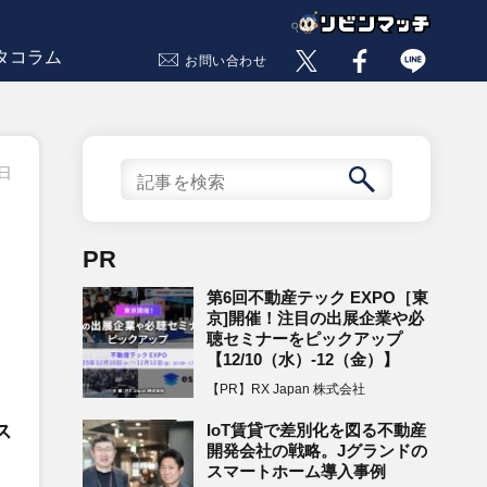
タコラム
お問い合わせ
1日
、
PR
第6回不動産テック EXPO［東
京]開催！注目の出展企業や必
聴セミナーをピックアップ
【12/10（水）-12（金）】
【PR】RX Japan 株式会社
IoT賃貸で差別化を図る不動産
ス
開発会社の戦略。Jグランドの
スマートホーム導入事例