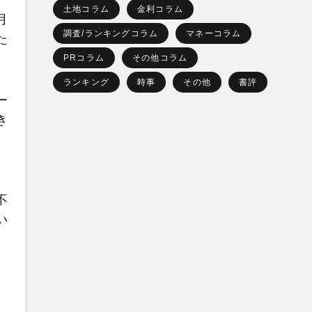
土地コラム
金利コラム
月
調査/ランキングコラム
マネーコラム
た
PRコラム
その他コラム
ランキング
時事
その他
書評
ー
き
、
不
い