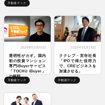
不動産テック
2025年03月03日
2025年01月16日
透明性がカギ。国内
ククレブ・宮寺社長
初の投資マンション
「IPOで得た信用力
専門iBuyerサービス
で、CREビジネスを
「TOCHU iBuyer」
加速させる」
の挑戦
不動産テック
不動産テック