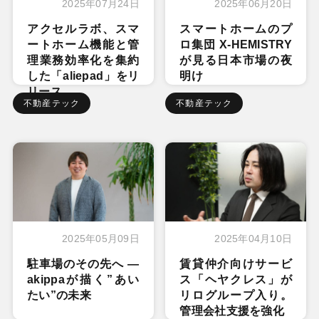
2025年07月24日
2025年06月20日
アクセルラボ、スマ
スマートホームのプ
ートホーム機能と管
ロ集団 X-HEMISTRY
理業務効率化を集約
が見る日本市場の夜
した「aliepad」をリ
明け
リース
不動産テック
不動産テック
2025年05月09日
2025年04月10日
駐車場のその先へ ―
賃貸仲介向けサービ
akippaが描く”あい
ス「ヘヤクレス」が
たい”の未来
リログループ入り。
管理会社支援を強化