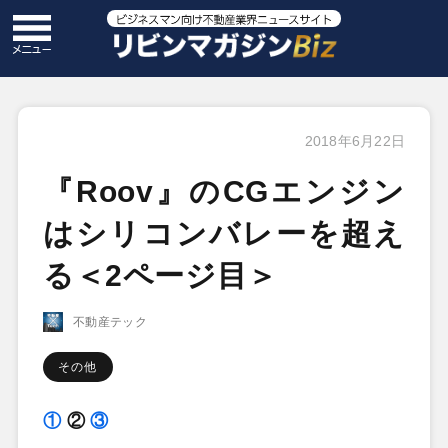
2018年6月22日
『Roov』のCGエンジン
はシリコンバレーを超え
る＜2ページ目＞
不動産テック
その他
①
②
③