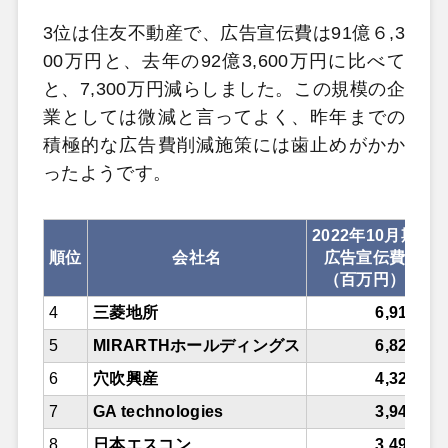
3位は住友不動産で、広告宣伝費は91億６,3
00万円と、去年の92億3,600万円に比べて
と、7,300万円減らしました。この規模の企
業としては微減と言ってよく、昨年までの
積極的な広告費削減施策には歯止めがかか
ったようです。
2022年10月期
順位
会社名
広告宣伝費
広
（百万円）
（
4
三菱地所
6,918
5
MIRARTHホールディングス
6,821
6
穴吹興産
4,323
7
GA technologies
3,947
8
日本エスコン
3,498