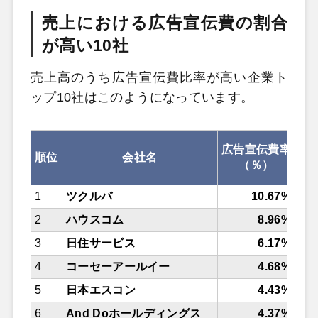
売上における広告宣伝費の割合
が高い10社
売上高のうち広告宣伝費比率が高い企業ト
ップ10社はこのようになっています。
20
広告宣伝費率
順位
会社名
（％）
1
ツクルバ
10.67%
2
ハウスコム
8.96%
3
日住サービス
6.17%
4
コーセーアールイー
4.68%
5
日本エスコン
4.43%
6
And Doホールディングス
4.37%