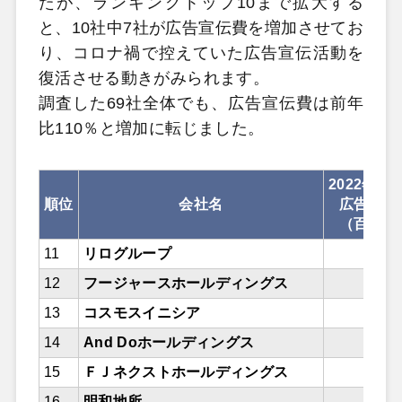
たが、ランキングトップ10まで拡大する
と、10社中7社が広告宣伝費を増加させてお
り、コロナ禍で控えていた広告宣伝活動を
復活させる動きがみられます。
調査した69社全体でも、広告宣伝費は前年
比110％と増加に転じました。
2022年10
順位
会社名
広告宣伝
（百万円
11
リログループ
2,
12
フージャースホールディングス
2,
13
コスモスイニシア
1,
14
And Doホールディングス
1,
15
ＦＪネクストホールディングス
1,
16
明和地所
1,