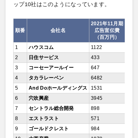
ップ10社はこのようになっています。
2021年11月期
順番
会社名
広告宣伝費
広告
（百万円）
（百
1
ハウスコム
1122
139
2
日住サービス
433
443
3
コーセーアールイー
647
621
4
タカラレーベン
6482
695
5
And Doホールディングス
1531
169
6
穴吹興産
3945
357
7
セントラル総合開発
898
679
8
エストラスト
571
585
9
ゴールドクレスト
984
170