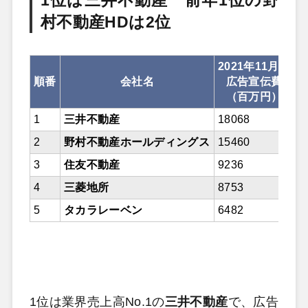
1位は三井不動産 前年1位の野
村不動産HDは2位
2021年11月期
順番
会社名
広告宣伝費
（百万円）
1
三井不動産
18068
2
2
野村不動産ホールディングス
15460
2
3
住友不動産
9236
1
4
三菱地所
8753
1
5
タカラレーベン
6482
6
1位は業界売上高No.1の
三井不動産
で、広告