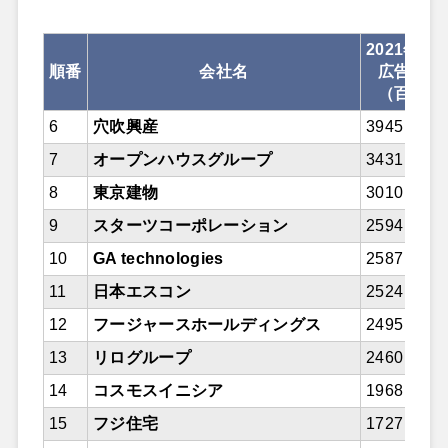
2021年11
順番
会社名
広告宣伝
（百万円
6
穴吹興産
3945
7
オープンハウスグループ
3431
8
東京建物
3010
9
スターツコーポレーション
2594
10
GA technologies
2587
11
日本エスコン
2524
12
フージャースホールディングス
2495
13
リログループ
2460
14
コスモスイニシア
1968
15
フジ住宅
1727