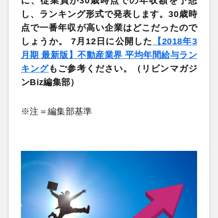
に、従業員が30歳時点での年収額を予想
し、ランキング形式で発表します。30歳時
点で一番年収が高い企業はどこだったので
しょうか。 7月
12
日に公開した
【2018年3
月期 最新版】不動産業界 平均年間給与ラン
キング
もご参考ください。（リビンマガジ
ンBiz編集部）
※注＝編集部基準