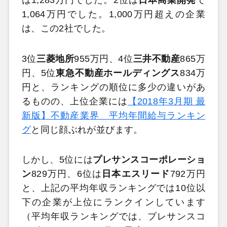
は1,283万円でした。2位は
日本商業開発
で
1,064万円でした。1,000万円超えの企業
は、この2社でした。
3位
三菱地所
955万円、4位
三井不動産
865万
円、5位
東急不動産ホールディングス
834万
円と、ランキングの順位に多少の違いがあ
るものの、上位企業には
【2018年3月期 最
新版】不動産業界 平均年間給与ランキン
グ
と同じ顔ぶれが並びます。
しかし、5位には
プレサンスコーポレーショ
ン
829万円、6位は
日本エスリード
792万円
と、上記の平均年収ランキングでは10位以
下の企業が上位にランクインしています
（平均年収ランキングでは、プレサンスコ