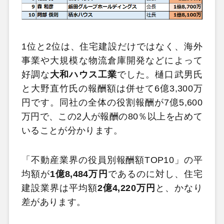
1位と2位は、住宅建設だけではなく、海外
事業や大規模な物流倉庫開発などによって
好調な
大和ハウス工業
でした。樋口武男氏
と大野直竹氏の報酬額は併せて6億3,300万
円です。同社の全体の役割報酬が7億5,600
万円で、この2人が報酬の80％以上を占めて
いることが分かります。
「不動産業界の役員別報酬額TOP10」の平
均額が
1億8,484万円
であるのに対し、住宅
建設業界は平均額
2億4,220万円
と、かなり
差があります。