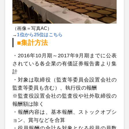
（画像＝写真AC）
→
1位から25位はこちら
■集計方法
・2016年10月期～2017年9月期までに公表
されている各企業の有価証券報告書より集
計
・対象は取締役（監査等委員会設置会社の
監査等委員も含む）、執行役の報酬
※監査役設置会社の監査役や社外取締役の
報酬額は除く
・報酬内容は、基本報酬、ストックオプシ
ョン、賞与などを合算
・役員報酬の合計を対象となる役員の員数