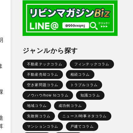
明
ジャンルから探す
不動産テックコラム
フィンテックコラム
ま
不動産売却コラム
相続コラム
空き家問題コラム
トラブルコラム
課
ノウハウ/how toコラム
知識コラム
地域コラム
成功例コラム
失敗例コラム
ニュース/時事ネタコラム
途
算
マンションコラム
戸建てコラム