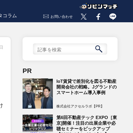
タコラム
お問い合わせ
1日
PR
IoT賃貸で差別化を図る不動産
開発会社の戦略。Jグランドの
スマートホーム導入事例
け
株式会社アクセルラボ【PR】
第6回不動産テック EXPO［東
京]開催！注目の出展企業や必
聴セミナーをピックアップ
！