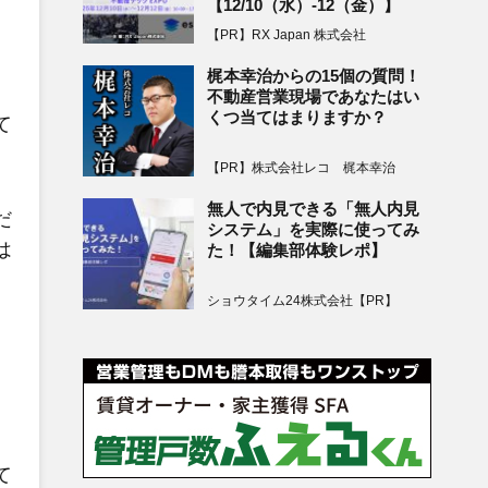
【12/10（水）-12（金）】
【PR】RX Japan 株式会社
梶本幸治からの15個の質問！
不動産営業現場であなたはい
くつ当てはまりますか？
て
【PR】株式会社レコ 梶本幸治
無人で内見できる「無人内見
だ
システム」を実際に使ってみ
は
た！【編集部体験レポ】
ショウタイム24株式会社【PR】
て