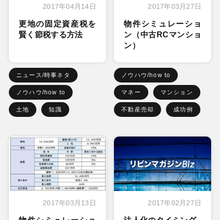
2017年04月14日
2017年03月27日
更地の固定資産税を
物件シミュレーショ
賢く節税する方法
ン（中古RCマンショ
ン）
ニュース/時事ネタ
ノウハウ/how to
ノウハウ/how to
マネー
マンション
土地
知識
不動産売却
成功例
2017年03月13日
2017年02月27日