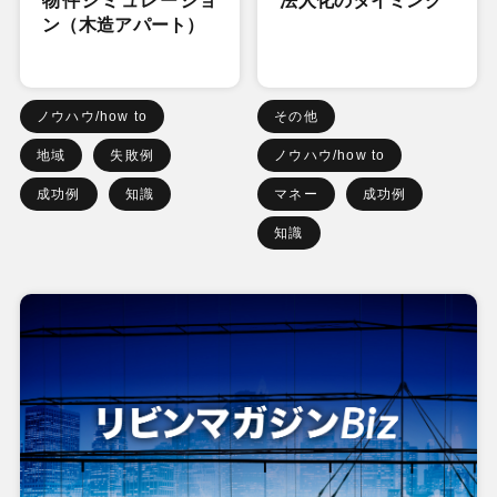
物件シミュレーショ
法人化のタイミング
ン（木造アパート）
ノウハウ/how to
その他
地域
失敗例
ノウハウ/how to
成功例
知識
マネー
成功例
知識