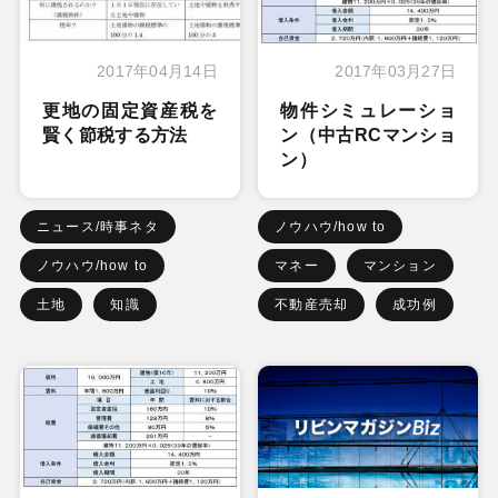
2017年04月14日
2017年03月27日
更地の固定資産税を
物件シミュレーショ
賢く節税する方法
ン（中古RCマンショ
ン）
ニュース/時事ネタ
ノウハウ/how to
ノウハウ/how to
マネー
マンション
土地
知識
不動産売却
成功例