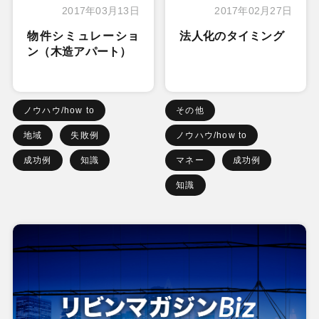
2017年03月13日
2017年02月27日
物件シミュレーショ
法人化のタイミング
ン（木造アパート）
ノウハウ/how to
その他
地域
失敗例
ノウハウ/how to
成功例
知識
マネー
成功例
知識