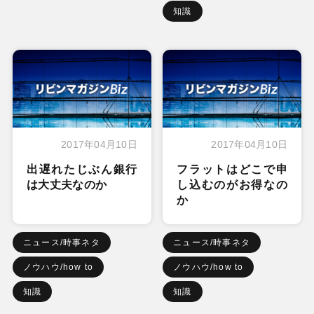
知識
2017年04月10日
2017年04月10日
出遅れたじぶん銀行
フラットはどこで申
は大丈夫なのか
し込むのがお得なの
か
ニュース/時事ネタ
ニュース/時事ネタ
ノウハウ/how to
ノウハウ/how to
知識
知識