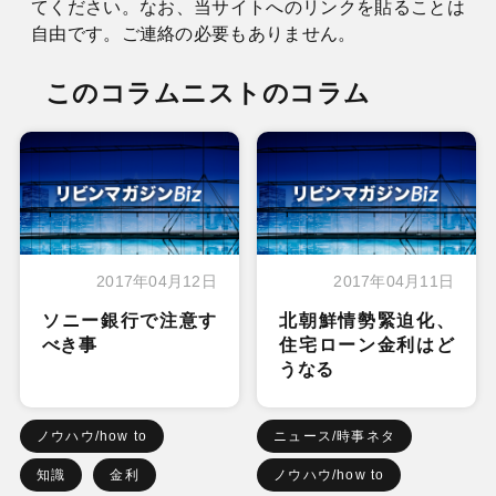
てください。なお、当サイトへのリンクを貼ることは
自由です。ご連絡の必要もありません。
このコラムニストのコラム
2017年04月12日
2017年04月11日
ソニー銀行で注意す
北朝鮮情勢緊迫化、
べき事
住宅ローン金利はど
うなる
ノウハウ/how to
ニュース/時事ネタ
知識
金利
ノウハウ/how to