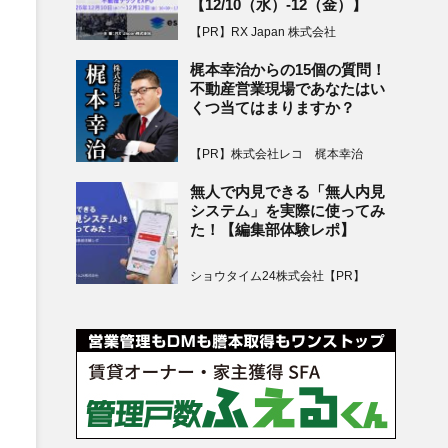
【12/10（水）-12（金）】
【PR】RX Japan 株式会社
梶本幸治からの15個の質問！
不動産営業現場であなたはい
くつ当てはまりますか？
【PR】株式会社レコ 梶本幸治
無人で内見できる「無人内見
システム」を実際に使ってみ
た！【編集部体験レポ】
ショウタイム24株式会社【PR】