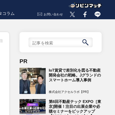
タコラム
お問い合わせ
7日
PR
IoT賃貸で差別化を図る不動産
開発会社の戦略。Jグランドの
スマートホーム導入事例
株式会社アクセルラボ【PR】
第6回不動産テック EXPO［東
京]開催！注目の出展企業や必
聴セミナーをピックアップ