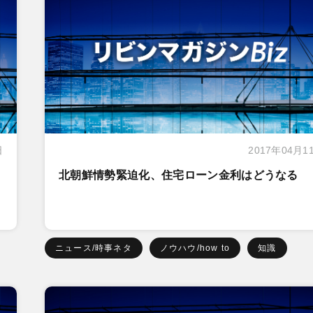
日
2017年04月1
北朝鮮情勢緊迫化、住宅ローン金利はどうなる
ニュース/時事ネタ
ノウハウ/how to
知識