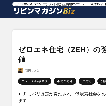
ゼロエネ住宅（ZEH）の
値
西田ちさと
ニュース/時事ネタ
不動産売却
戸建て
知
11月にパリ協定が発効され、低炭素社会を
ます。