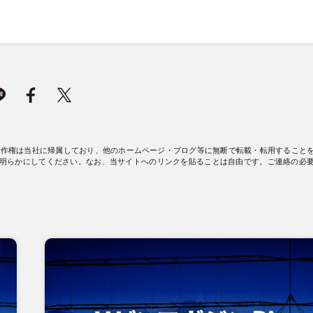
著作権は当社に帰属しており、他のホームページ・ブログ等に無断で転載・転用すること
明らかにしてください。なお、当サイトへのリンクを貼ることは自由です。ご連絡の必