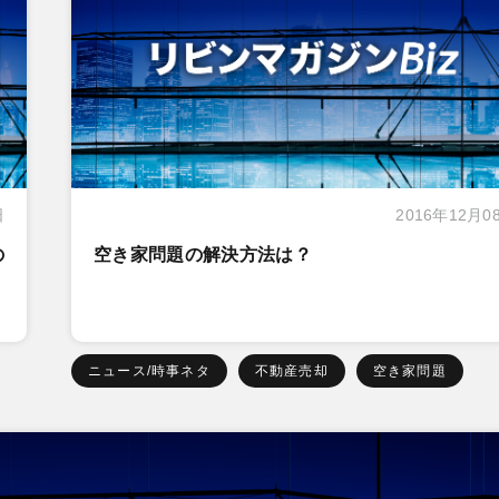
日
2016年12月0
の
空き家問題の解決方法は？
ニュース/時事ネタ
不動産売却
空き家問題