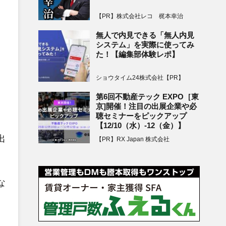
【PR】株式会社レコ 梶本幸治
無人で内見できる「無人内見
システム」を実際に使ってみ
た！【編集部体験レポ】
ショウタイム24株式会社【PR】
第6回不動産テック EXPO［東
京]開催！注目の出展企業や必
聴セミナーをピックアップ
【12/10（水）-12（金）】
出
【PR】RX Japan 株式会社
な