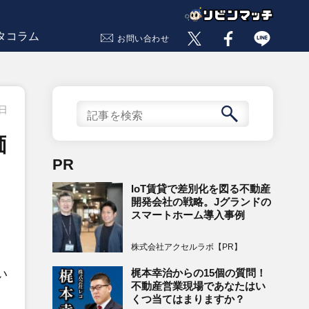
タコラム
お問い合わせ
1日
価
PR
IoT賃貸で差別化を図る不動産
開発会社の戦略。Jグランドの
スマートホーム導入事例
株式会社アクセルラボ【PR】
梶本幸治からの15個の質問！
い
不動産営業現場であなたはい
くつ当てはまりますか？