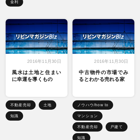
金利
2016年11月30日
2016年11月30日
風水は土地と住まい
中古物件の市場でみ
に幸運を導くもの
るとわかる売れる家
不動産売却
土地
ノウハウ/how to
知識
マンション
不動産売却
戸建て
知識