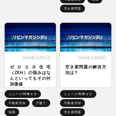
空き家問題
2016年12月21日
2016年12月08日
ゼロエネ住宅
空き家問題の解決方
（ZEH）の強みはな
法は？
んといってもその付
加価値
ニュース/時事ネタ
ニュース/時事ネタ
不動産売却
戸建て
不動産売却
知識
空き家問題