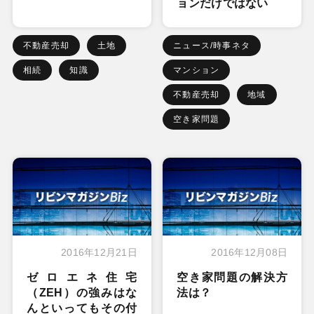
ョンだけではない
不動産売却
土地
ニュース/時事ネタ
相続
知識
マンション
不動産売却
地域
空き家問題
2016年12月21日
2016年12月08日
ゼロエネ住宅
空き家問題の解決方
（ZEH）の強みはな
法は？
んといってもその付