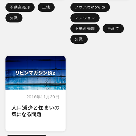
不動産売却
土地
ノウハウ/how to
知識
マンション
不動産売却
戸建て
知識
2016年11月30日
人口減少と住まいの
気になる問題