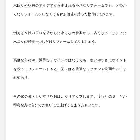
水回りや収納のアイデアから生まれる小さなリフォームでも、大掛か
りなリフォームをしなくても付加価値を持った物件にできます。
例えば女性の目線を活かした小さな改善案から、古くなってしまった
水回りの部分を少しだけリフォームしてみましょう。
高価な部材や、派手なデザインではなくても、使いやすさにポイント
を絞ってリフォームすると、驚くほど快適なキッチンや洗面台に生ま
れ変わり、
その家の暮らしやすさ指数はかなりアップします。流行りのＤＩＹが
得意な方は自分できれいに仕上げてしまう方もいます。