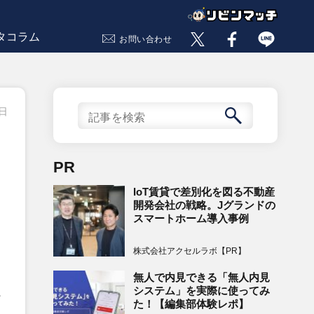
タコラム
お問い合わせ
4日
PR
IoT賃貸で差別化を図る不動産
開発会社の戦略。Jグランドの
スマートホーム導入事例
株式会社アクセルラボ【PR】
無人で内見できる「無人内見
システム」を実際に使ってみ
、
た！【編集部体験レポ】