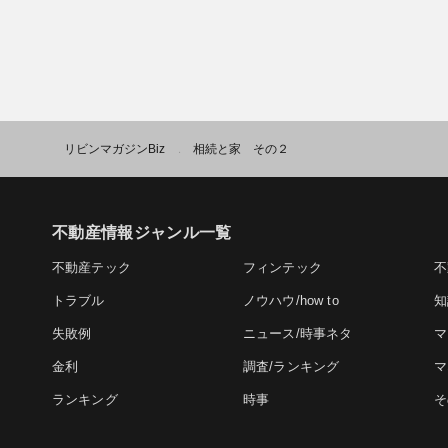
リビンマガジンBiz
相続と家 その２
>
不動産情報ジャンル一覧
不動産テック
フィンテック
不
トラブル
ノウハウ/how to
知
失敗例
ニュース/時事ネタ
マ
金利
調査/ランキング
マ
ランキング
時事
そ