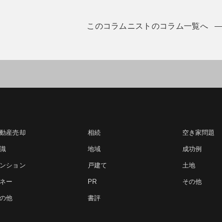
このコラムニストのコラム一覧へ
動産売却
相続
空き家問題
識
地域
成功例
ンション
戸建て
土地
ネー
PR
その他
の他
書評