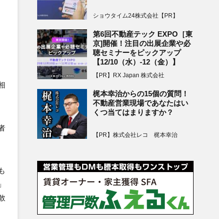
ショウタイム24株式会社【PR】
第6回不動産テック EXPO［東
京]開催！注目の出展企業や必
聴セミナーをピックアップ
【12/10（水）-12（金）】
【PR】RX Japan 株式会社
相
梶本幸治からの15個の質問！
不動産営業現場であなたはい
くつ当てはまりますか？
者
【PR】株式会社レコ 梶本幸治
も
」
敢