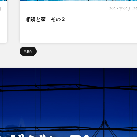
日
2017年01月2
相続と家 その２
相続