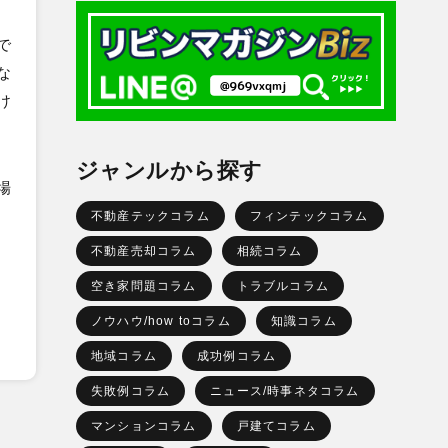
で
な
け
ジャンルから探す
場
不動産テックコラム
フィンテックコラム
不動産売却コラム
相続コラム
空き家問題コラム
トラブルコラム
ノウハウ/how toコラム
知識コラム
地域コラム
成功例コラム
失敗例コラム
ニュース/時事ネタコラム
マンションコラム
戸建てコラム