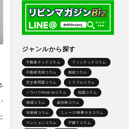
ジャンルから探す
不動産テックコラム
フィンテックコラム
不動産売却コラム
相続コラム
空き家問題コラム
トラブルコラム
る
ノウハウ/how toコラム
知識コラム
い
地域コラム
成功例コラム
失敗例コラム
ニュース/時事ネタコラム
に
マンションコラム
戸建てコラム