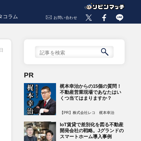
タコラム
お問い合わせ
4日
PR
梶本幸治からの15個の質問！
不動産営業現場であなたはい
くつ当てはまりますか？
【PR】株式会社レコ 梶本幸治
IoT賃貸で差別化を図る不動産
開発会社の戦略。Jグランドの
スマートホーム導入事例