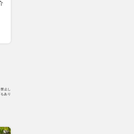
介
を禁止し
要もあり