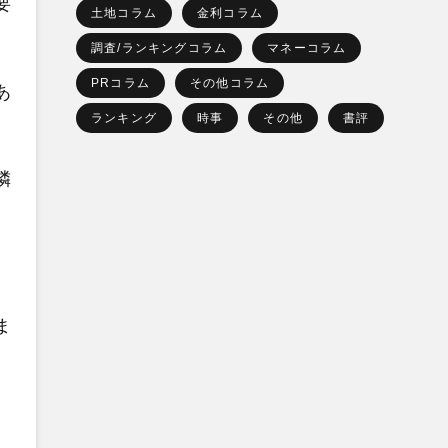
要
土地コラム
金利コラム
調査/ランキングコラム
マネーコラム
PRコラム
その他コラム
あ
ランキング
時事
その他
書評
隣
ま