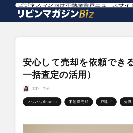
安心して売却を依頼できる
一括査定の活用）
水野 圭子
ノウハウ/how to
不動産売却
戸建て
知識