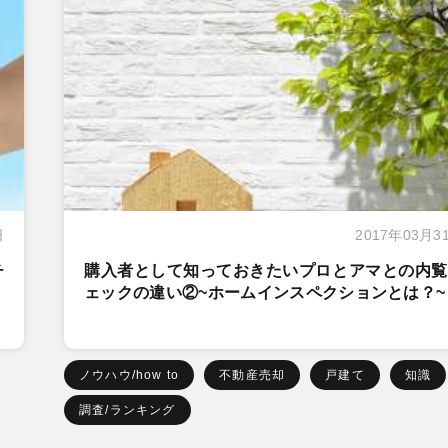
日
2017年03月3
チ
購入者として知っておきたいプロとアマとの内覧
ェックの違い②~ホームインスペクションとは？~
ノウハウ/how to
不動産売却
戸建て
知識
調査/ランキング