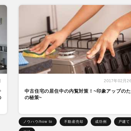
日
2017年02月2
チ
中古住宅の居住中の内覧対策！~印象アップのた
の
の秘策~
ノウハウ/how to
不動産売却
成功例
戸建て