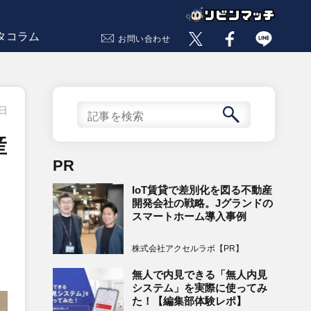
タコラム
お問い合わせ
6日
産
PR
IoT賃貸で差別化を図る不動産
開発会社の戦略。Jグランドの
スマートホーム導入事例
株式会社アクセルラボ【PR】
無人で内見できる「無人内見
システム」を実際に使ってみ
た！【編集部体験レポ】