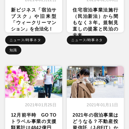
新ビジネス「宿泊サ
住宅宿泊事業法施行
ブスク」や旧来型
（民泊新法）から間
「ウィークリーマン
もなく３年。規制見
ション」を合法化！
直しの提案と民泊の
未来
ニュース/時事ネタ
ニュース/時事ネタ
知識
2021年01月25日
2021年01月11日
12月前半時 GO TO
2021年の宿泊事業は
トラベル事業の支援
どうなる？不動産投
額累計は4842億円
資信託（J-REIT）か