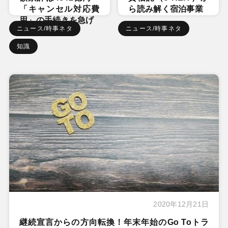
「キャンセル対応費
ら読み解く宿泊事業
用」の手続きを急げ
ニュース/時事ネタ
ニュース/時事ネタ
知識
2020年12月21日
継続宣言からの方向転換！年末年始のGo Toトラ