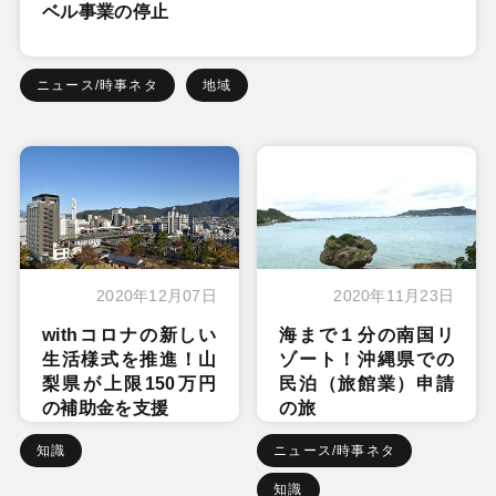
ベル事業の停止
ニュース/時事ネタ
地域
2020年12月07日
2020年11月23日
withコロナの新しい
海まで１分の南国リ
生活様式を推進！山
ゾート！沖縄県での
梨県が上限150万円
民泊（旅館業）申請
の補助金を支援
の旅
知識
ニュース/時事ネタ
知識