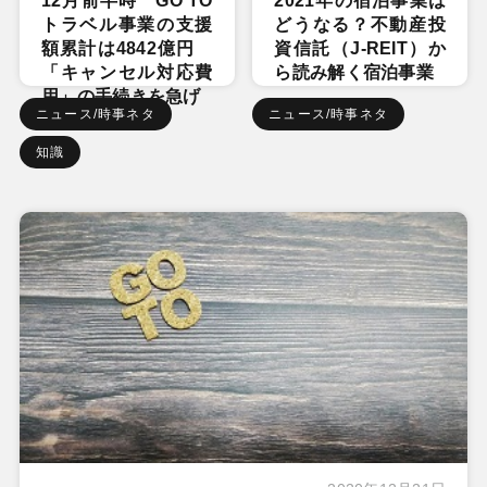
12月前半時 GO TO
2021年の宿泊事業は
トラベル事業の支援
どうなる？不動産投
額累計は4842億円
資信託（J-REIT）か
「キャンセル対応費
ら読み解く宿泊事業
用」の手続きを急げ
ニュース/時事ネタ
ニュース/時事ネタ
知識