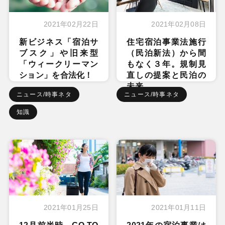
2021年02月22日
2021年02月08日
新ビジネス「宿泊サ
住宅宿泊事業法施行
ブスク」や旧来型
（民泊新法）から間
「ウィークリーマン
もなく３年。規制見
ション」を合法化！
直しの提案と民泊の
未来
ニュース/時事ネタ
ニュース/時事ネタ
知識
2021年01月25日
2021年01月11日