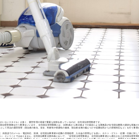
ーがいないスタイル）が多く、運営管理の現場で重要な役割を担っているのが、住宅宿泊管理業者です。
宿泊管理業務を行う事業をいいます。 住宅宿泊管理業務とは、法第5条から第10条までの規定による業務及び住宅宿泊事業の適切な実施の
スとして民泊の運営管理（宿泊者の衛生、安全、利便性や快適性の確保、宿泊者名簿の備えつけや近隣住民からの苦情対応など）を行う事業
理、外国語でのメール・電話対応、清掃、住宅宿泊事業者や近隣の苦情処理、入出金の管理などを担い、ホスト・ゲスト・近隣・行政に対し
い、ということではありません。住宅宿泊事業法第35条において、「住宅宿泊管理業者は、住宅宿泊事業者から委託された住宅宿泊管理業
まりは一部であるならば）再委託してよい」と読むことができます。法律にはこれ以上のことは書いていないことから、再委託された業務を