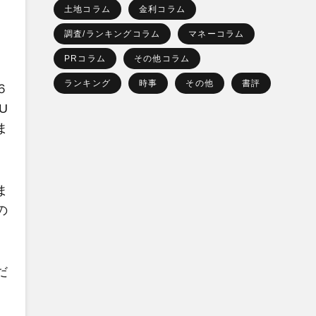
土地コラム
金利コラム
調査/ランキングコラム
マネーコラム
PRコラム
その他コラム
ランキング
時事
その他
書評
６
U
ま
ま
の
だ