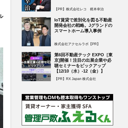
【PR】株式会社レコ 梶本幸治
ル
IoT賃貸で差別化を図る不動産
開発会社の戦略。Jグランドの
スマートホーム導入事例
株式会社アクセルラボ【PR】
第6回不動産テック EXPO［東
京]開催！注目の出展企業や必
聴セミナーをピックアップ
【12/10（水）-12（金）】
【PR】RX Japan 株式会社