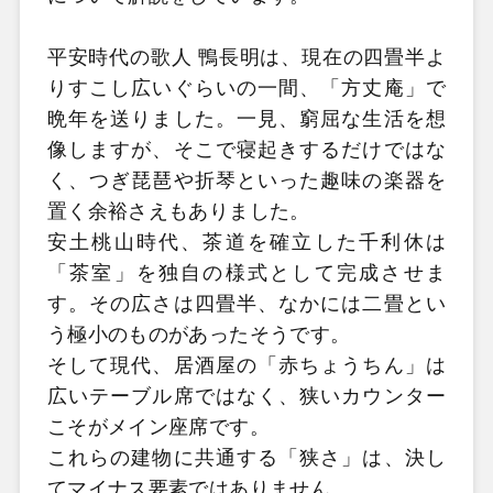
平安時代の歌人 鴨長明は、現在の四畳半よ
りすこし広いぐらいの一間、「方丈庵」で
晩年を送りました。一見、窮屈な生活を想
像しますが、そこで寝起きするだけではな
く、つぎ琵琶や折琴といった趣味の楽器を
置く余裕さえもありました。
安土桃山時代、茶道を確立した千利休は
「茶室」を独自の様式として完成させま
す。その広さは四畳半、なかには二畳とい
う極小のものがあったそうです。
そして現代、居酒屋の「赤ちょうちん」は
広いテーブル席ではなく、狭いカウンター
こそがメイン座席です。
これらの建物に共通する「狭さ」は、決し
てマイナス要素ではありません。