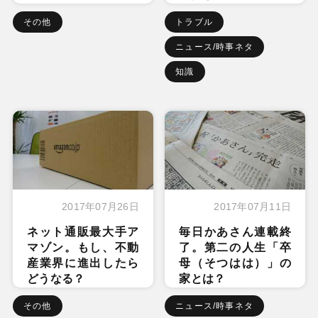
その他
トラブル
ニュース/時事ネタ
知識
2017年07月26日
2017年07月11日
ネット通販最大手ア
毎日かあさん連載終
マゾン。もし、不動
了。第二の人生「卒
産業界に進出したら
母（そつはは）」の
どうなる？
家とは？
その他
ニュース/時事ネタ