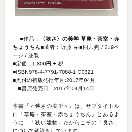
■作品：
〈狭さ〉の美学 草庵・茶室・赤
ちょうちん
■著者：近藤 祐■四六判 / 219ペ
ージ / 並製
■定価：1,800円 + 税
■ISBN978-4-7791-7088-1 C0321
■奥付の初版発行年月:2017年04月
■書店発売日：2017年04月14日
本書『＜狭さの美学＞』は、サブタイトル
に「草庵・茶室・赤ちょうちん」とあるよ
うに、「狭い建物」だからこその「良さ」
について解説をしています。