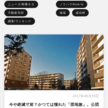
ニュース/時事ネタ
ノウハウ/how to
不動産売却
地域
成功例
調査/ランキング
2017年06月30日
今や絶滅寸前？かつては憧れた「団地族」。公団