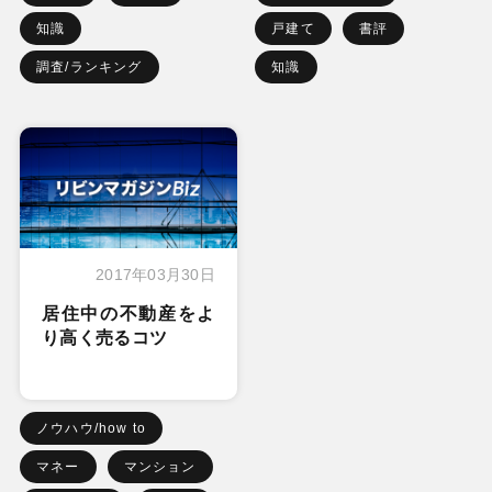
知識
戸建て
書評
調査/ランキング
知識
2017年03月30日
居住中の不動産をよ
り高く売るコツ
ノウハウ/how to
マネー
マンション