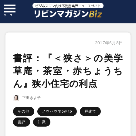
2017年6月8日
書評：『＜狭さ＞の美学
草庵・茶室・赤ちょうち
ん』狭小住宅の利点
正田きよ子
その他
ノウハウ/how to
戸建て
書評
知識