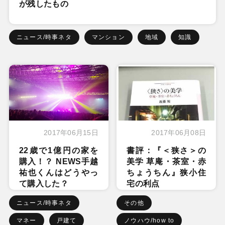
が残したもの
ニュース/時事ネタ
マンション
地域
知識
2017年06月15日
2017年06月08日
22歳で1億円の家を
書評：『＜狭さ＞の
購入！？ NEWS手越
美学 草庵・茶室・赤
祐也くんはどうやっ
ちょうちん』狭小住
て購入した？
宅の利点
ニュース/時事ネタ
その他
マネー
戸建て
ノウハウ/how to