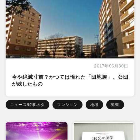
2017年06月30日
今や絶滅寸前？かつては憧れた「団地族」。公団
が残したもの
ニュース/時事ネタ
マンション
地域
知識