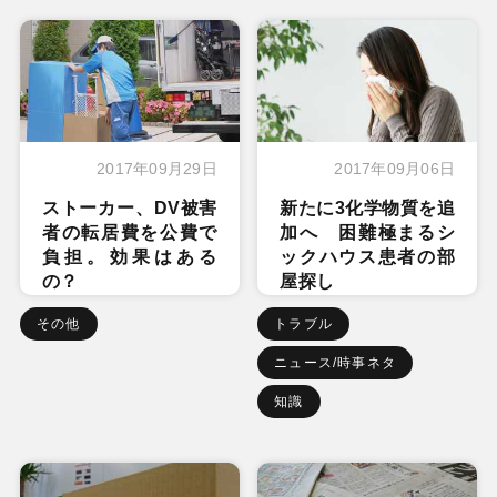
2017年09月29日
2017年09月06日
ストーカー、DV被害
新たに3化学物質を追
者の転居費を公費で
加へ 困難極まるシ
負担。効果はある
ックハウス患者の部
の？
屋探し
その他
トラブル
ニュース/時事ネタ
知識