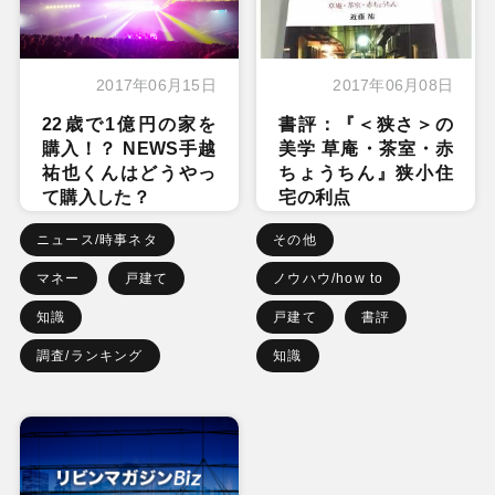
2017年06月15日
2017年06月08日
22歳で1億円の家を
書評：『＜狭さ＞の
購入！？ NEWS手越
美学 草庵・茶室・赤
祐也くんはどうやっ
ちょうちん』狭小住
て購入した？
宅の利点
ニュース/時事ネタ
その他
マネー
戸建て
ノウハウ/how to
知識
戸建て
書評
調査/ランキング
知識