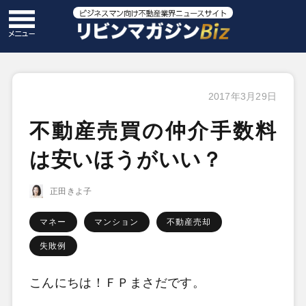
2017年3月29日
不動産売買の仲介手数料
は安いほうがいい？
正田きよ子
マネー
マンション
不動産売却
失敗例
こんにちは！ＦＰまさだです。