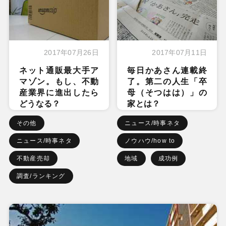
2017年07月26日
2017年07月11日
ネット通販最大手ア
毎日かあさん連載終
マゾン。もし、不動
了。第二の人生「卒
産業界に進出したら
母（そつはは）」の
どうなる？
家とは？
その他
ニュース/時事ネタ
ニュース/時事ネタ
ノウハウ/how to
不動産売却
地域
成功例
調査/ランキング