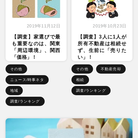
2019年11月12日
2019年10月23日
【調査】家選びで最
【調査】3人に1人が
も重要なのは、関東
所有不動産は相続せ
「周辺環境」、関西
ず、生前に「売りた
「価格」！
い」！
その他
その他
不動産売却
ニュース/時事ネタ
相続
地域
調査/ランキング
調査/ランキング