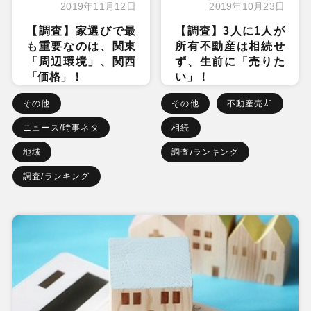
2019年11月12日
2019年10月23日
【調査】家選びで最
【調査】3人に1人が
も重要なのは、関東
所有不動産は相続せ
「周辺環境」、関西
ず、生前に「売りた
「価格」！
い」！
その他
その他
不動産売却
ニュース/時事ネタ
相続
地域
調査/ランキング
調査/ランキング