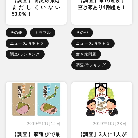
【調査】防災対策は
【調査】家の近所に
まだしていない
空き家あり4割超も！
53.0％！
その他
トラブル
その他
ニュース/時事ネタ
ニュース/時事ネタ
調査/ランキング
空き家問題
調査/ランキング
2019年11月12日
2019年10月23日
【調査】家選びで最
【調査】3人に1人が