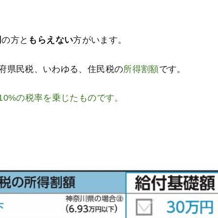
円
の方と
もらえない
方がいます。
府県民税、いわゆる、住民税の
所得割額
です。
10%の税率を乗じたものです。