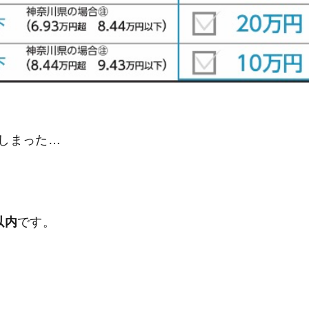
しまった…
以内
です。