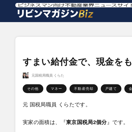
すまい給付金で、現金を
元国税局職員 くらた
その他
マネー
不動産売却
戸建て
元 国税局職員 くらたです。
実家の面積は、『
東京国税局2個分
』です。