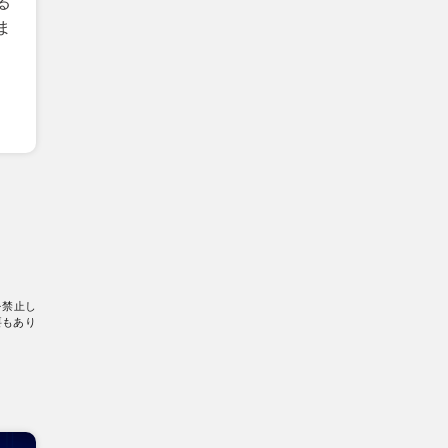
る
ま
を禁止し
要もあり