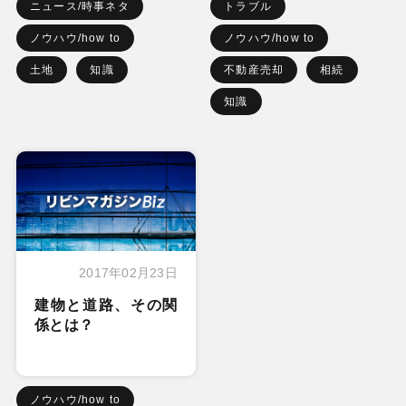
ニュース/時事ネタ
トラブル
ノウハウ/how to
ノウハウ/how to
土地
知識
不動産売却
相続
知識
2017年02月23日
建物と道路、その関
係とは？
ノウハウ/how to