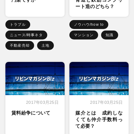
ート造のどちら？
トラブル
ノウハウ/how to
ニュース/時事ネタ
マンション
知識
不動産売却
土地
2017年03月25日
2017年03月25日
賃料紛争について
媒介とは 成約しな
くても仲介手数料っ
て必要？