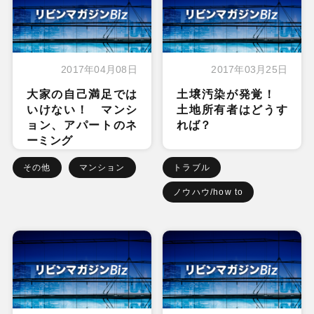
2017年04月08日
2017年03月25日
大家の自己満足では
土壌汚染が発覚！
いけない！ マンシ
土地所有者はどうす
ョン、アパートのネ
れば？
ーミング
その他
マンション
トラブル
ノウハウ/how to