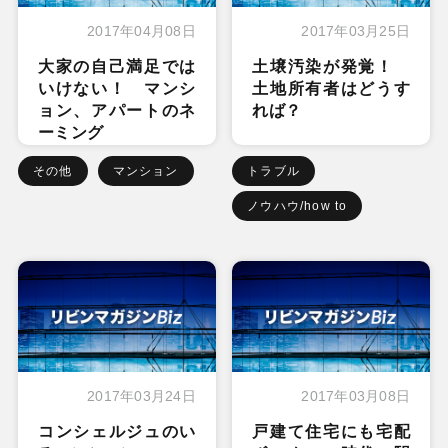
2017年04月08日
2017年03月25日
大家の自己満足では
土壌汚染が発覚！
いけない！ マンシ
土地所有者はどうす
ョン、アパートのネ
れば？
ーミング
その他
マンション
トラブル
ノウハウ/how to
2017年03月24日
2017年03月08日
コンシェルジュのい
戸建て住宅にも宅配