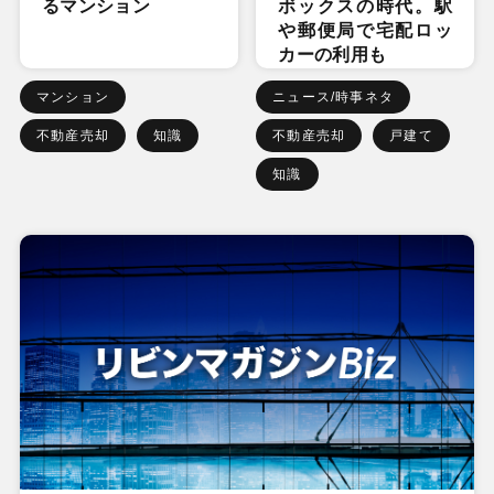
るマンション
ボックスの時代。駅
や郵便局で宅配ロッ
カーの利用も
マンション
ニュース/時事ネタ
不動産売却
知識
不動産売却
戸建て
知識