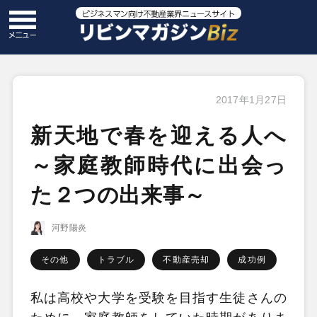
2017年1月27日
新天地で春を迎える人へ
～家庭教師時代に出会っ
た２つの出来事～
河野陽炎
その他
トラブル
不動産売却
成功例
私は高校や大学を受験を目指す生徒さんの