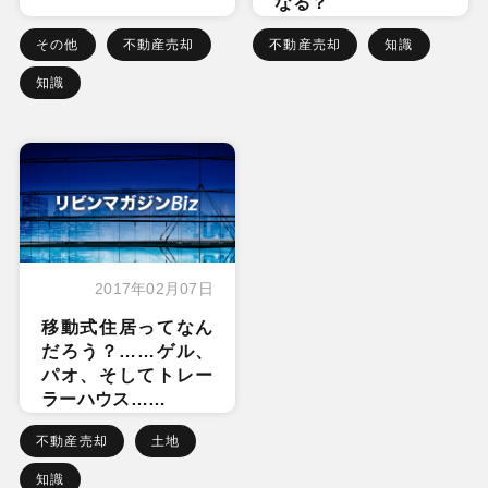
なる？
その他
不動産売却
不動産売却
知識
知識
2017年02月07日
移動式住居ってなん
だろう？……ゲル、
パオ、そしてトレー
ラーハウス……
不動産売却
土地
知識