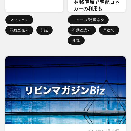
や郵便局で宅配ロッ
カーの利用も
マンション
ニュース/時事ネタ
不動産売却
知識
不動産売却
戸建て
知識
2017年03月08日