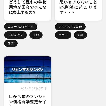
どうして豊中の学校
思いもよらないこと
用地が国会でそんな
が絶対に起こりま
に炎上するの？
す・・・
ニュース/時事ネタ
ノウハウ/how to
不動産売却
土地
マネー
知識
知識
2017年02月12日
目から鱗のマンショ
ン価格自動査定サイ