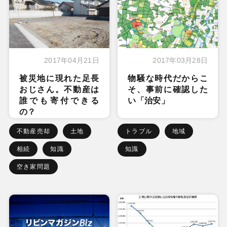
2017年04月21日
2017年03月28日
被災地に現れた足長
物騒な時代だからこ
おじさん。不動産は
そ、事前に確認した
誰でも寄付できる
い「治安」
の？
不動産売却
土地
トラブル
地域
相続
知識
知識
空き家問題