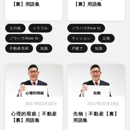
【裏】用語集
【裏】用語集
その他
トラブル
ノウハウ/how to
ノウハウ/how to
マンション
土地
不動産売却
知識
戸建て
知識
2017年03月18日
2017年03月18日
心理的瑕疵｜不動産
先物｜不動産【裏】
【裏】用語集
用語集