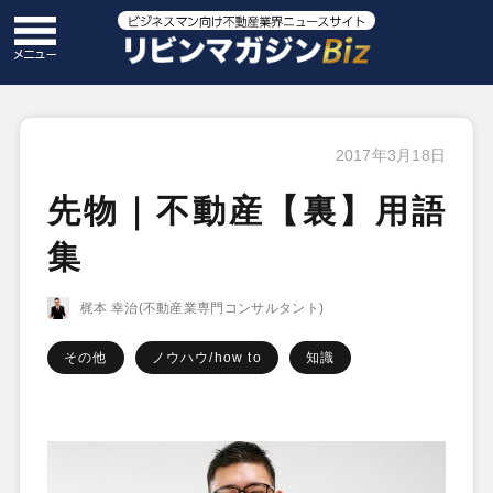
2017年3月18日
先物｜不動産【裏】用語
集
梶本 幸治(不動産業専門コンサルタント)
その他
ノウハウ/how to
知識