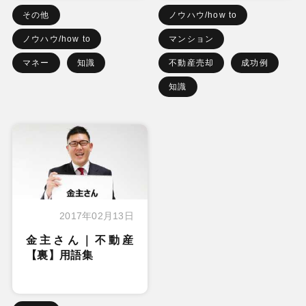
その他
ノウハウ/how to
ノウハウ/how to
マンション
マネー
知識
不動産売却
成功例
知識
2017年02月13日
金主さん｜不動産
【裏】用語集