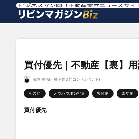
買付優先｜不動産【裏】用
梶本 幸治(不動産業専門コンサルタント)
その他
ノウハウ/how to
失敗例
成功例
買付優先