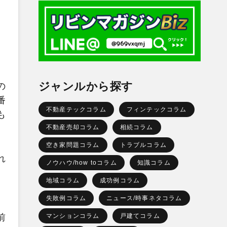
ジャンルから探す
の
番
不動産テックコラム
フィンテックコラム
も
不動産売却コラム
相続コラム
空き家問題コラム
トラブルコラム
れ
ノウハウ/how toコラム
知識コラム
地域コラム
成功例コラム
失敗例コラム
ニュース/時事ネタコラム
、
前
マンションコラム
戸建てコラム