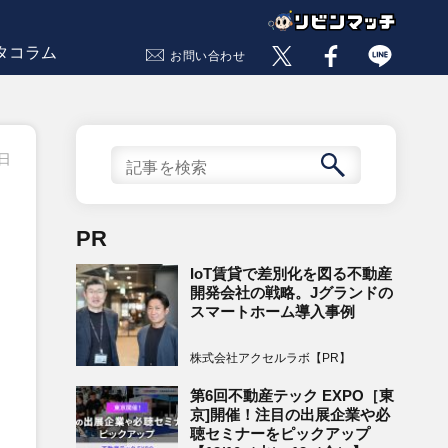
タコラム
お問い合わせ
5日
PR
IoT賃貸で差別化を図る不動産
開発会社の戦略。Jグランドの
スマートホーム導入事例
株式会社アクセルラボ【PR】
第6回不動産テック EXPO［東
京]開催！注目の出展企業や必
聴セミナーをピックアップ