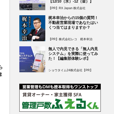
【12/10（水）-12（金）】
【PR】RX Japan 株式会社
梶本幸治からの15個の質問！
不動産営業現場であなたはい
くつ当てはまりますか？
【PR】株式会社レコ 梶本幸治
無人で内見できる「無人内見
システム」を実際に使ってみ
た！【編集部体験レポ】
ら
ショウタイム24株式会社【PR】
ま