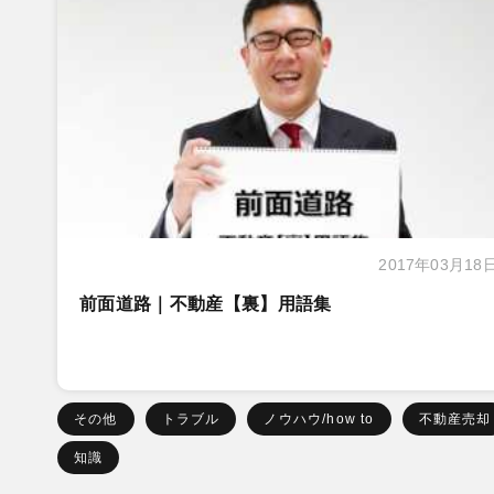
2017年03月18
前面道路｜不動産【裏】用語集
その他
トラブル
ノウハウ/how to
不動産売却
知識