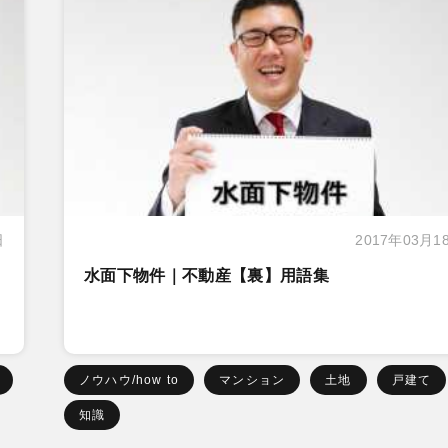
日
2017年03月1
水面下物件｜不動産【裏】用語集
ノウハウ/how to
マンション
土地
戸建て
知識