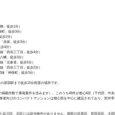
橋」徒歩
1
分）
保町」徒歩
3
分）
徒歩
2
分）
「赤坂」徒歩
3
分）
徒歩
4
分）
線「四谷三丁目」徒歩
4
分）
八幡」徒歩
3
分）
線「北参道」徒歩
5
分）
線「四谷三丁目」徒歩
2
分）
門線「神保町」徒歩
3
分）
線の原宿駅まで徒歩
15
分程度の場所です。
の掲載件数で重複案件を含みます）。このうち
48
件が都心
6
区（千代田、中央
身者向けのコンパクトマンションは都心部を中心に建設されており、郊外寄
と品川区、北区には該当物件がありません。南部の目黒区、世田谷区、大田