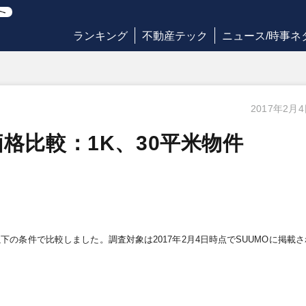
ランキング
不動産テック
ニュース/時事ネ
2017年2月
格比較：1K、30平米物件
以下の条件で比較しました。調査対象は
2017
年
2
月
4
日時点で
SUUMO
に掲載さ