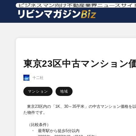
東京23区中古マンション価
十二社
マンション
地域
東京
23
区内の「
1K
、
30
～
35
平米」の中古マンション価格を
た物件です。
（比較条件）
・
最寄駅から徒歩
5
分以内