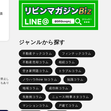
価
ジャンルから探す
不動産テックコラム
フィンテックコラム
不動産売却コラム
相続コラム
空き家問題コラム
トラブルコラム
を禁止し
ノウハウ/how toコラム
知識コラム
要もあり
地域コラム
成功例コラム
失敗例コラム
ニュース/時事ネタコラム
マンションコラム
戸建てコラム