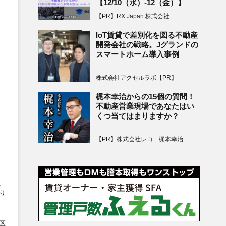
【12/10（水）-12（金）】
【PR】RX Japan 株式会社
IoT賃貸で差別化を図る不動産
開発会社の戦略。Jグランドの
スマートホーム導入事例
株式会社アクセルラボ【PR】
梶本幸治からの15個の質問！
不動産営業現場であなたはい
くつ当てはまりますか？
【PR】株式会社レコ 梶本幸治
、
り
区