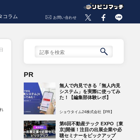
タコラム
お問い合わせ
4日
PR
無人で内見できる「無人内見
システム」を実際に使ってみ
た！【編集部体験レポ】
れ
ショウタイム24株式会社【PR】
第6回不動産テック EXPO［東
京]開催！注目の出展企業や必
聴セミナーをピックアップ