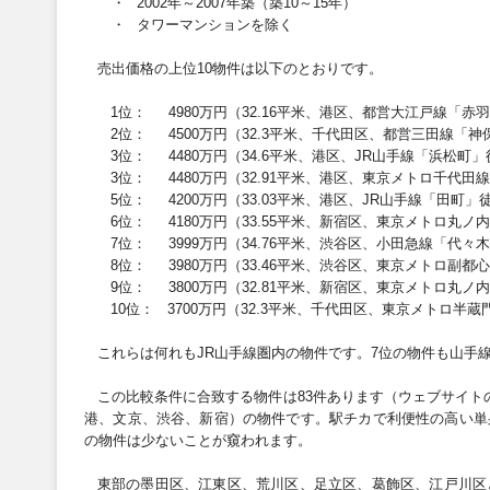
・
2002
年～
2007
年築（築
10
～
15
年）
・
タワーマンションを除く
売出価格の上位
10
物件は以下のとおりです。
1
位：
4980
万円（
32.16
平米、港区、都営大江戸線「赤羽
2
位：
4500
万円（
32.3
平米、千代田区、都営三田線「神
3
位：
4480
万円（
34.6
平米、港区、
JR
山手線「浜松町」
3
位：
4480
万円（
32.91
平米、港区、東京メトロ千代田線
5
位：
4200
万円（
33.03
平米、港区、
JR
山手線「田町」
6
位：
4180
万円（
33.55
平米、新宿区、東京メトロ丸ノ内
7
位：
3999
万円（
34.76
平米、渋谷区、小田急線「代々木
8
位：
3980
万円（
33.46
平米、渋谷区、東京メトロ副都心
9
位：
3800
万円（
32.81
平米、新宿区、東京メトロ丸ノ内
10
位：
3700
万円（
32.3
平米、千代田区、東京メトロ半蔵
これらは何れも
JR
山手線圏内の物件です。
7
位の物件も山手
この比較条件に合致する物件は
83
件あります（ウェブサイト
港、文京、渋谷、新宿）の物件です。駅チカで利便性の高い単
の物件は少ないことが窺われます。
東部の墨田区、江東区、荒川区、足立区、葛飾区、江戸川区