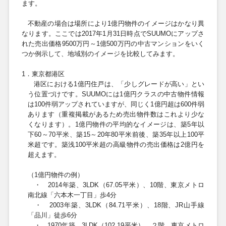
ます。
不動産の場合は場所により
1
億円物件のイメージはかなり異
なります。ここでは2017年
1
月
31
日時点で
SUUMO
にアップさ
れた売出価格
9500
万円～
1
億
500
万円の中古マンションをいく
つか例示して、地域別のイメージを比較してみます。
1．東京都港区
港区における
1
億円住戸は、「少しグレードが高い」とい
う位置づけです。
SUUMO
には
1
億円クラスの中古物件情報
は
100
件弱アップされていますが、同じく
1
億円超は
600
件弱
あります（重複掲載があるため売出物件数はこれより少な
くなります）。
1
億円物件の平均的なイメージは、築5年以
下60～70平米、築
15
～
20
年
80平米
前後、築
35
年以上
100平
米
超です。築浅
100平米
超の高級物件の売出価格は
2
億円を
超えます。
（
1
億円物件の例）
・
2014
年築、
3LDK
（
67.05平米
）、
10
階、東京メトロ
南北線「六本木一丁目」歩
4
分
・
2003
年築、
3LDK
（
84.71平米
）、
18
階、JR山手線
「品川」徒歩
6
分
・
1970
年築、
3LDK
（
102.19平米
）、２階、東京メトロ