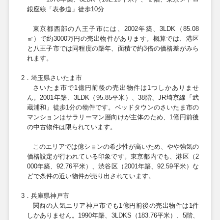
銀座線「表参道」徒歩
10
分
東京都西部の八王子市には、
2002
年築、
3LDK
（
85.08
㎡）で約
3000
万円の売出物件があります。概算では、港区
と八王子市では同程度の築年、面積で約3倍の価格差がみら
れます。
2．埼玉県さいたま市
さいたま市で
1
億円前後の売出物件は
1
つしかありませ
ん。
2001
年築、
3LDK
（
95.85平米
）、
38
階、JR埼京線「武
蔵浦和」徒歩
1
分の物件です。ベッドタウンのさいたま市の
マンションはサラリーマン層向けが主体のため、
1
億円前後
の中古物件は限られています。
このエリアでは億ションの希少性が高いため、やや強気の
価格設定が行われている印象です。東京都内でも、港区（
2
000
年築、
92.76平米
）、渋谷区（
2001
年築、
92.59平米
）な
どで条件の近い物件が売り出されています。
3
．兵庫県神戸市
関西の人気エリア神戸市でも
1
億円前後の売出物件は
1
件
しかありません。
1990
年築、3
LDKS
（
183.76平米
）、5階、