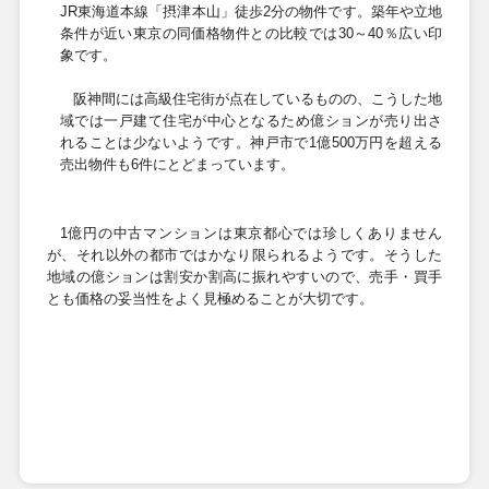
JR東海道本線「摂津本山」徒歩
2
分の物件です。築年や立地
条件が近い東京の同価格物件との比較では
30
～
40
％広い印
象です。
阪神間には高級住宅街が点在しているものの、こうした地
域では一戸建て住宅が中心となるため億ションが売り出さ
れることは少ないようです。神戸市で
1
億
500
万円を超える
売出物件も
6
件にとどまっています。
1
億円の中古マンションは東京都心では珍しくありません
が、それ以外の都市ではかなり限られるようです。そうした
地域の億ションは割安か割高に振れやすいので、売手・買手
とも価格の妥当性をよく見極めることが大切です。