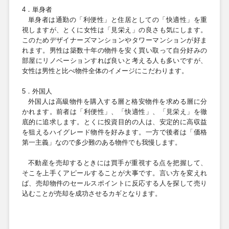
4．単身者
単身者は通勤の「利便性」と住居としての「快適性」を重
視しますが、とくに女性は「見栄え」の良さも気にします。
このためデザイナーズマンションやタワーマンションが好ま
れます。男性は築数十年の物件を安く買い取って自分好みの
部屋にリノベーションすれば良いと考える人も多いですが、
女性は男性と比べ物件全体のイメージにこだわります。
5．外国人
外国人は高級物件を購入する層と格安物件を求める層に分
かれます。前者は「利便性」、「快適性」、「見栄え」を徹
底的に追求します。とくに投資目的の人は、安定的に高収益
を狙えるハイグレード物件を好みます。一方で後者は「価格
第一主義」なので多少難のある物件でも我慢します。
不動産を売却するときには買手が重視する点を把握して、
そこを上手くアピールすることが大事です。言い方を変えれ
ば、売却物件のセールスポイントに反応する人を探して売り
込むことが売却を成功させるカギとなります。