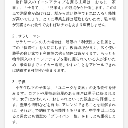
物件購入のイニシアティブを握る主婦は、おもに「家
事」、「子育て」、「見栄え」の観点から評価します。この
3
点で満足度が高ければ、駅から遠い物件でも気に入る可能性
が高いでしょう。とくに専業主婦は通勤しないため、駐車場
が完備された物件であれば駅チカをあまり重視しません。
2．サラリーマン
サラリーマンの夫の場合は、通勤の「利便性」と住居とし
ての「快適性」を大切にします。教育環境が良く、広く使い
勝手の良い家でも利便性の劣る物件は嫌がります。もっとも
物件購入のイニシアティブを妻に握られている人が多いた
め、最寄駅までマイカー送迎しやすいことをアピールできれ
ば納得する可能性が高まります。
3．子供
小学生以下の子供は、「ユニークな要素」のある物件を好
みます。ロフトや屋根裏部屋のある住戸は男子に好まれま
す。女子はかわいい、おしゃれといった観点から評価しま
す。壁紙や照明などを自由にアレンジできることを理解すれ
ば、それだけで納得する可能性もあります。中学生以上にな
ると男女とも個室の「プライバシー性」をもっとも重視しま
す。