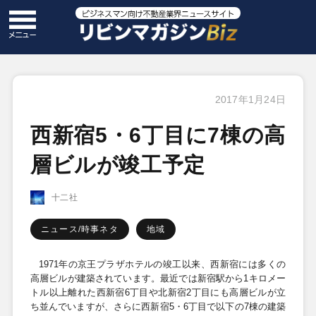
2017年1月24日
西新宿5・6丁目に7棟の高
層ビルが竣工予定
十二社
ニュース/時事ネタ
地域
1971
年の京王プラザホテルの竣工以来、西新宿には多くの
高層ビルが建築されています。最近では新宿駅から
1
キロメー
トル以上離れた西新宿6丁目や北新宿
2
丁目にも高層ビルが立
ち並んでいますが、さらに西新宿5・
6
丁目で以下の
7
棟の建築