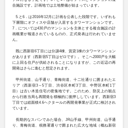
合施設です。計画地では土地整備が始まっています。
5.
と
6
．は
2016
年
12
月に計画を公表した段階です。いずれも
下層階にオフィスや店舗が入居するタワーマンションです。
7
．については
430
戸のマンションを主体とする複合施設の計
画概要が報道されているものの、正式発表は行われていませ
ん。
既に西新宿
6
丁目には分譲4棟、賃貸1棟のタワーマンション
があります（西新宿5丁目はゼロです）。そこへ
2000
戸を大幅
に上回る住戸が供給されることになりますが、この近辺の再
開発はさらに進むと想定されます。
甲州街道、山手通り、青梅街道、十二社通りに囲まれたエ
リア（西新宿3～5丁目、渋谷区本町3丁目、中野区本町1丁
目）は古い木造住宅の密集地です。このため、防災上の観点
から行政当局も再開発を積極的に後押ししています。西新宿3
丁目では総面積
4.6
ヘクタールの再開発事業が正式に検討され
ています。
長期的なスパンでみた場合、
JR
山手線、甲州街道、山手通
り、青梅街道、税務署通りで囲まれた広大な地域（概ね新宿