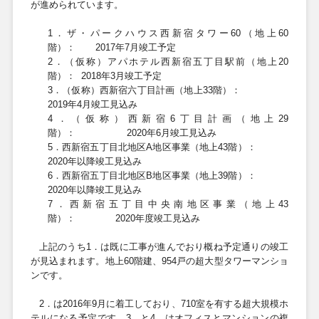
が進められています。
1
．ザ・パークハウス西新宿タワー60（地上6
0
階）：
2017
年7月竣工予定
2
．（仮称）アパホテル西新宿五丁目駅前（地上
20
階）：
2018
年3月竣工予定
3
．（仮称）西新宿六丁目計画（地上
33
階）：
2019
年
4
月竣工見込み
4
．（仮称）西新宿
6
丁目計画（地上
29
階）：
2020
年
6
月竣工見込み
5
．西新宿五丁目北地区
A
地区事業（地上
43
階）：
2020
年以降竣工見込み
6
．西新宿五丁目北地区
B
地区事業（地上
39
階）：
2020
年以降竣工見込み
7
．西新宿五丁目中央南地区事業（地上
43
階）：
2020
年度竣工見込み
上記のうち1．は既に工事が進んでおり概ね予定通りの竣工
が見込まれます。地上
60
階建、
954
戸の超大型タワーマンショ
ンです。
2．は
2016
年
9
月に着工しており、
710
室を有する超大規模ホ
テルになる予定です。3．と4．はオフィスとマンションの複