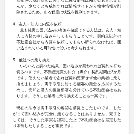
却物件の成約状況に関する正確な情報は殆ど公表されませ
んが、少なくとも成約すれば情報サイトから物件情報が削
除されるため、ある程度は状況を推測できます。
4
．友人・知人に内覧を依頼
最も確実に囲い込みの有無を確認できる方法は、友人・知
人に内覧の申し込みをしてもらうことです。契約先以外の
不動産会社から内覧を依頼してもらい断られなければ、囲
い込まれている可能性は低いと考えられます。
5
．他社への乗り換え
いろいろと調べた結果、囲い込みが疑われれば契約を打ち
切るべきです。不動産売買の仲介（媒介）契約期間は
3
か月
です。使えない業者であれば契約更新せず他の業者に乗り
換えましょう。両手取引に対する顧客の疑念を払拭するた
めに、売却と購入の担当部署を分けている不動産会社もあ
ります。そうした業者に乗り換えることも一案です。
現在の法令は両手取引の容認を前提としたものです。した
がって囲い込みが完全に無くなることはありません。売手と
しては、そうした事実を認識した上で不動産会社を選定した
り牽制したりすることが重要です。