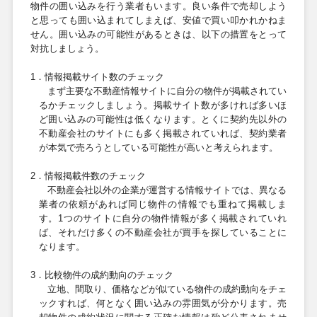
物件の囲い込みを行う業者もいます。良い条件で売却しよう
と思っても囲い込まれてしまえば、安値で買い叩かれかねま
せん。囲い込みの可能性があるときは、以下の措置をとって
対抗しましょう。
1
．情報掲載サイト数のチェック
まず主要な不動産情報サイトに自分の物件が掲載されてい
るかチェックしましょう。掲載サイト数が多ければ多いほ
ど囲い込みの可能性は低くなります。とくに契約先以外の
不動産会社のサイトにも多く掲載されていれば、契約業者
が本気で売ろうとしている可能性が高いと考えられます。
2
．情報掲載件数のチェック
不動産会社以外の企業が運営する情報サイトでは、異なる
業者の依頼があれば同じ物件の情報でも重ねて掲載しま
す。
1
つのサイトに自分の物件情報が多く掲載されていれ
ば、それだけ多くの不動産会社が買手を探していることに
なります。
3
．比較物件の成約動向のチェック
立地、間取り、価格などが似ている物件の成約動向をチェ
ックすれば、何となく囲い込みの雰囲気が分かります。売