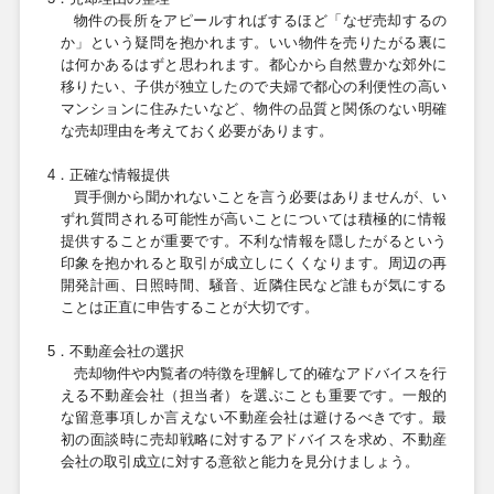
物件の長所をアピールすればするほど「なぜ売却するの
か」という疑問を抱かれます。いい物件を売りたがる裏に
は何かあるはずと思われます。都心から自然豊かな郊外に
移りたい、子供が独立したので夫婦で都心の利便性の高い
マンションに住みたいなど、物件の品質と関係のない明確
な売却理由を考えておく必要があります。
4
．正確な情報提供
買手側から聞かれないことを言う必要はありませんが、い
ずれ質問される可能性が高いことについては積極的に情報
提供することが重要です。不利な情報を隠したがるという
印象を抱かれると取引が成立しにくくなります。周辺の再
開発計画、日照時間、騒音、近隣住民など誰もが気にする
ことは正直に申告することが大切です。
5
．不動産会社の選択
売却物件や内覧者の特徴を理解して的確なアドバイスを行
える不動産会社（担当者）を選ぶことも重要です。一般的
な留意事項しか言えない不動産会社は避けるべきです。最
初の面談時に売却戦略に対するアドバイスを求め、不動産
会社の取引成立に対する意欲と能力を見分けましょう。