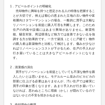
1
．アピールポイントの明確化
売却物件に興味を持つと想定される人の特徴を把握するこ
とが大切です。例えば都心の恵まれた立地の古い物件や富
裕層向けタワーマンションの場合、一般的に買手は大幅な
リノベーションを前提に購入可否を判断します。このため
住戸の内装や設備にはあまり興味がありません。耐震性
能、騒音対策、周辺環境など独力では改善できない点を強
調する方が効果的です。一方で築浅（とくに戸建て）物件
の購入者は新築物件と比較して検討します。傷みが少なけ
ればリノベーションコストが下がるため、住戸の手入れが
行き届いていることは大きなアピールポイントになりま
す。
2
．清潔感の演出
買手がリノベーションを前提としていても不潔な物件を購
入したいとは思いません。モデルルーム並みのピカピカの
部屋に仕上げる必要はありませんが、汚い住戸では確実に
買手の印象が悪くなります。あまり手入れが行き届いてい
なければ、思わぬところに瑕疵（かし）が隠れているので
はないかとの不安を招きかねません。
3
．売却理由の整理