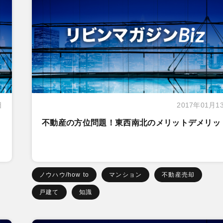
日
2017年01月1
、
不動産の方位問題！東西南北のメリットデメリッ
ノウハウ/how to
マンション
不動産売却
戸建て
知識