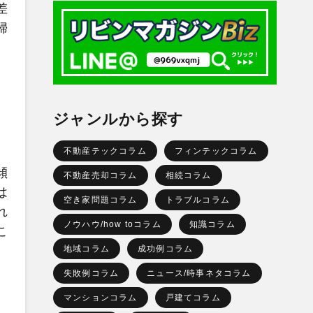
差
婦
ジャンルから探す
不動産テックコラム
フィンテックコラム
傾
不動産売却コラム
相続コラム
は
空き家問題コラム
トラブルコラム
れ
ノウハウ/how toコラム
知識コラム
こ
地域コラム
成功例コラム
失敗例コラム
ニュース/時事ネタコラム
マンションコラム
戸建てコラム