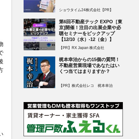
ショウタイム24株式会社【PR】
第6回不動産テック EXPO［東
京]開催！注目の出展企業や必
聴セミナーをピックアップ
【12/10（水）-12（金）】
物
【PR】RX Japan 株式会社
で
梶本幸治からの15個の質問！
後
不動産営業現場であなたはい
方
くつ当てはまりますか？
【PR】株式会社レコ 梶本幸治
い