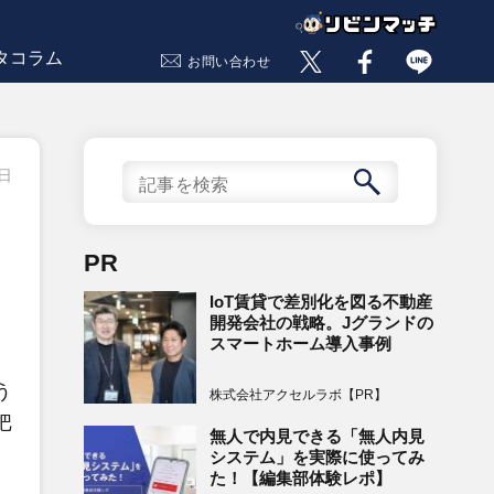
タコラム
お問い合わせ
3日
PR
IoT賃貸で差別化を図る不動産
開発会社の戦略。Jグランドの
スマートホーム導入事例
う
株式会社アクセルラボ【PR】
把
無人で内見できる「無人内見
システム」を実際に使ってみ
た！【編集部体験レポ】