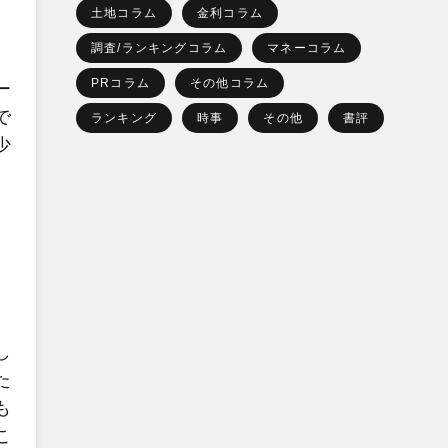
土地コラム
金利コラム
調査/ランキングコラム
マネーコラム
PRコラム
その他コラム
ー
で
ランキング
時事
その他
書評
少
し
た
も
こ