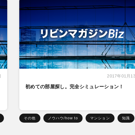
日
2017年01月1
初めての部屋探し。完全シミュレーション！
その他
ノウハウ/how to
マンション
知識