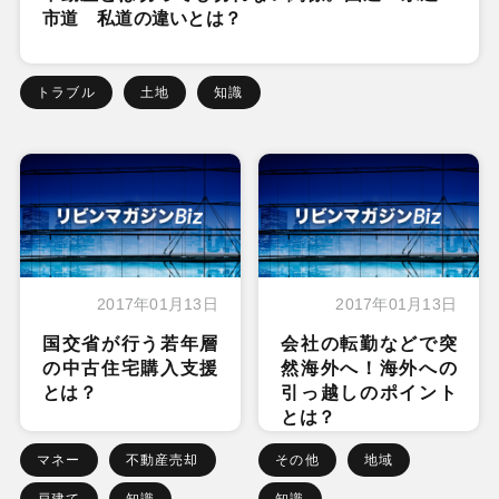
市道 私道の違いとは？
トラブル
土地
知識
2017年01月13日
2017年01月13日
国交省が行う若年層
会社の転勤などで突
の中古住宅購入支援
然海外へ！海外への
とは？
引っ越しのポイント
とは？
マネー
不動産売却
その他
地域
戸建て
知識
知識