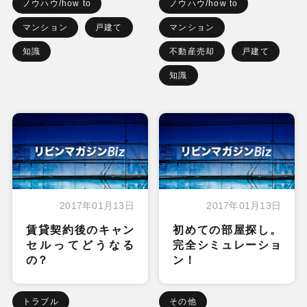
ノウハウ/how to
ノウハウ/how to
マンション
戸建て
マンション
知識
不動産売却
戸建て
知識
2017年01月13日
2017年01月13日
賃貸契約後のキャン
初めての部屋探し。
セルってどうなる
完全シミュレーショ
の？
ン！
トラブル
その他