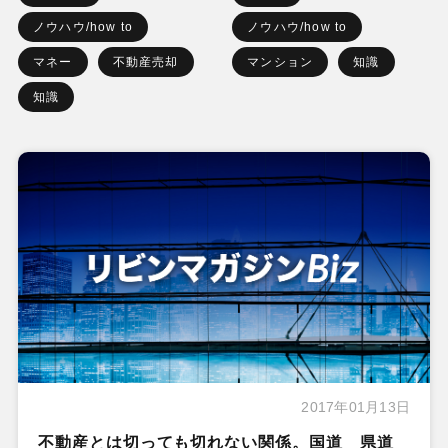
ノウハウ/how to
ノウハウ/how to
マネー
不動産売却
マンション
知識
知識
2017年01月13日
不動産とは切っても切れない関係。国道 県道