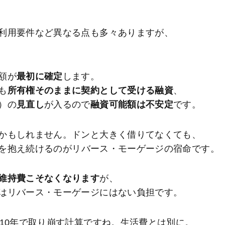
利用要件など異なる点も多々ありますが、
額が
最初に確定
します。
も
所有権そのままに契約として受ける融資
、
）の
見直し
が入るので
融資可能額は不安定
です。
かもしれません。ドンと大きく借りてなくても、
を抱え続けるのがリバース・モーゲージの宿命です。
維持費こそなくなります
が、
はリバース・モーゲージにはない負担です。
10年で取り崩す計算ですね。生活費とは別に。