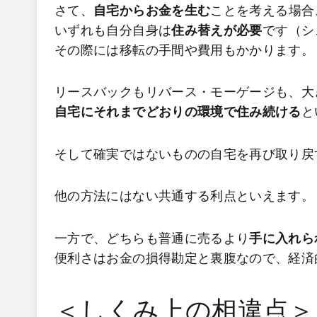
さて、
自宅からお金を生む
ことを考える場合
いずれも自分自身は
住み替えが必要
です（シ
その際には移転の手間や費用もかかります。
リースバックもリバース・モーゲージも、大
自宅にそれまでどおりの環境で住み続ける
と
そして確実ではないものの自宅を再び取り戻
他の方法にはない共通する利点といえます。
一方で、どちらも普通に売るより
手に入れら
便利さはお金の損得勘定と裏腹なので、経済
＜しくみ上の相違点＞