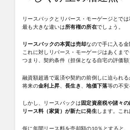
リースバックとリバース・モーゲージとでは
最も大きな違いは
所有権の所在
でしょう。
リースバックの本質は売却
なので手に入る金
これに対しリバース・モーゲージはあくまで
つまり、契約条件（担保となる自宅の評価額
融資額超過で返済や契約の前倒しに迫られる
将来の
金利上昇
、
長生き
、
地価下落
等の不安
しかし、リースバックは
固定資産税や諸々の
リース料（家賃）が新たに発生
します。これ
仮に年間リース料を売却額の10％とすると、