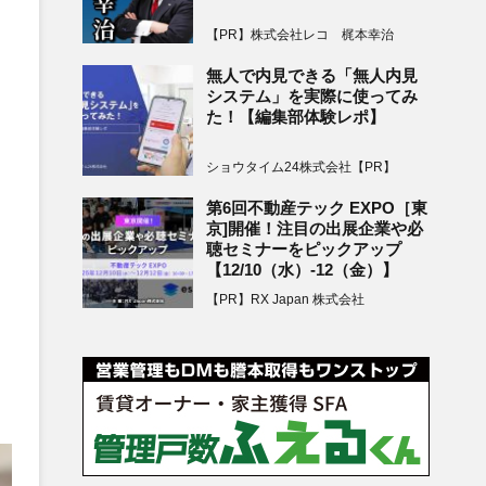
【PR】株式会社レコ 梶本幸治
無人で内見できる「無人内見
システム」を実際に使ってみ
た！【編集部体験レポ】
ショウタイム24株式会社【PR】
第6回不動産テック EXPO［東
京]開催！注目の出展企業や必
聴セミナーをピックアップ
【12/10（水）-12（金）】
【PR】RX Japan 株式会社