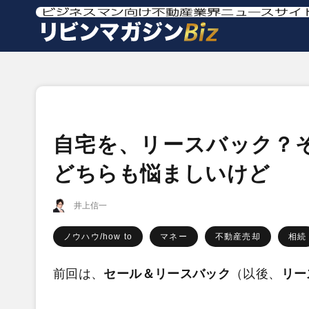
自宅を、リースバック？
どちらも悩ましいけど
井上信一
ノウハウ/how to
マネー
不動産売却
相続
前回は、
セール＆リースバック
（以後、
リー