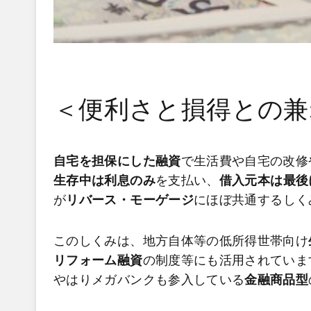
＜便利さと損得との兼
自宅を担保にした融資
で生活費や自宅の改修
生存中は利息のみ
を支払い、
借入元本は最後
が
リバース・モーゲージ
にほぼ共通するしく
このしくみは、地方自体等の低所得世帯向け
リフォーム融資
の制度等にも活用されていま
やはりメガバンクも参入している
金融商品型