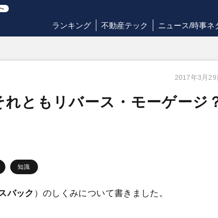
ランキング
不動産テック
ニュース/時事ネ
2017年3月2
それともリバース・モーゲージ
知識
スバック
）のしくみについて書きました。