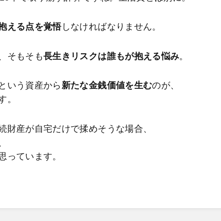
抱える点を覚悟
しなければなりません。
、そもそも
長生きリスクは誰もが抱える悩み
。
という資産から
新たな金銭価値を生む
のが、
す。
続財産が自宅だけで揉めそうな場合、
、
思っています。